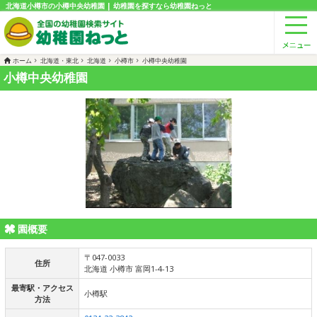
北海道小樽市の小樽中央幼稚園 | 幼稚園を探すなら幼稚園ねっと
ホーム
北海道・東北
北海道
小樽市
小樽中央幼稚園
小樽中央幼稚園
園概要
〒047-0033
住所
北海道 小樽市 富岡1-4-13
最寄駅・アクセス
小樽駅
方法