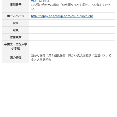
0134-22-3842
電話番号
※お問い合わせの際は「幼稚園ねっとを見た」とお伝えくださ
い。
ホームページ
http://happy.ap.teacup.com/chuouyochien/
設立
定員
教職員数
卒園児・主な入学
小学校
預かり保育／満３歳児保育／障がい児入園相談／送迎バス／給
園の特徴
食／入園見学会