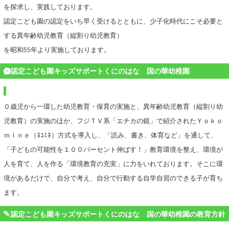
を探求し、実践しております。
認定こども園の認定をいち早く受けるとともに、少子化時代にこそ必要と
する異年齢幼児教育（縦割り幼児教育）
を昭和55年より実施しております。
認定こども園キッズサポートくにのはな 国の華幼稚園
０歳児から一環した幼児教育・保育の実施と、異年齢幼児教育（縦割り幼
児教育）の実施のほか、フジＴＶ系「エチカの鏡」で紹介されたＹｏｋｏ
ｍｉｎｅ（ﾖｺﾐﾈ）方式を導入し、「読み、書き、体育など」を通して、
「子どもの可能性を１００パーセント伸ばす！」教育環境を整え、環境が
人を育て、人を作る「環境教育の充実」に力をいれております。そこに環
境があるだけで、自分で考え、自分で行動する自学自習のできる子が育ち
ます。
認定こども園キッズサポートくにのはな 国の華幼稚園の教育方針