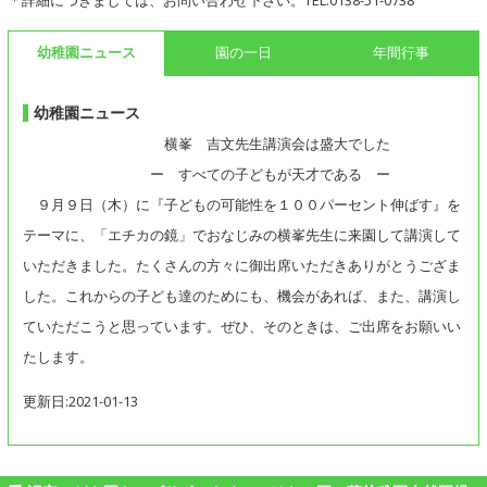
＊詳細につきましては、お問い合わせ下さい。TEL.0138-51-0738
幼稚園ニュース
園の一日
年間行事
幼稚園ニュース
横峯 吉文先生講演会は盛大でした
ー すべての子どもが天才である ー
９月９日（木）に『子どもの可能性を１００パーセント伸ばす』を
テーマに、「エチカの鏡」でおなじみの横峯先生に来園して講演して
いただきました。たくさんの方々に御出席いただきありがとうござま
した。これからの子ども達のためにも、機会があれば、また、講演し
ていただこうと思っています。ぜひ、そのときは、ご出席をお願いい
たします。
更新日:2021-01-13