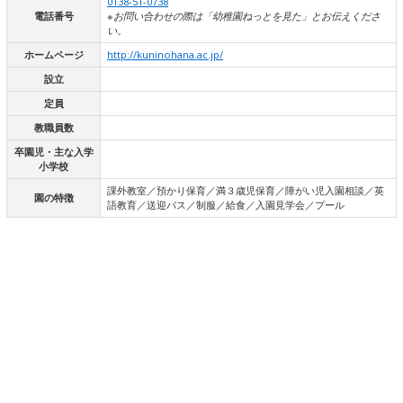
0138-51-0738
電話番号
※お問い合わせの際は「幼稚園ねっとを見た」とお伝えくださ
い。
ホームページ
http://kuninohana.ac.jp/
設立
定員
教職員数
卒園児・主な入学
小学校
課外教室／預かり保育／満３歳児保育／障がい児入園相談／英
園の特徴
語教育／送迎バス／制服／給食／入園見学会／プール