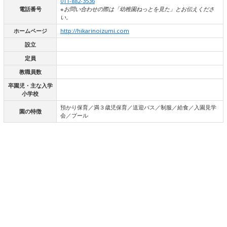
011-882-3536
電話番号
※お問い合わせの際は「幼稚園ねっとを見た」とお伝えくださ
い。
ホームページ
http://hikarinoizumi.com
設立
定員
教職員数
卒園児・主な入学
小学校
預かり保育／満３歳児保育／送迎バス／制服／給食／入園見学
園の特徴
会／プール