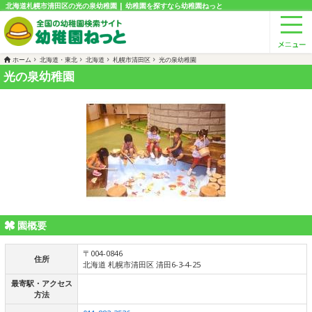
北海道札幌市清田区の光の泉幼稚園 | 幼稚園を探すなら幼稚園ねっと
ホーム
北海道・東北
北海道
札幌市清田区
光の泉幼稚園
光の泉幼稚園
園概要
〒004-0846
住所
北海道 札幌市清田区 清田6-3-4-25
最寄駅・アクセス
方法