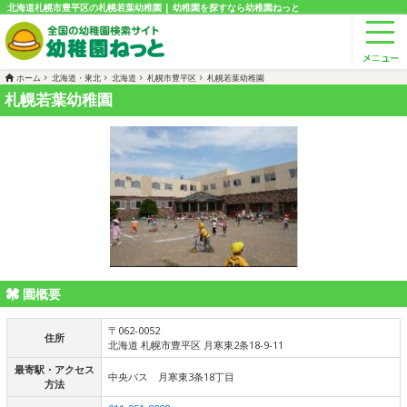
北海道札幌市豊平区の札幌若葉幼稚園 | 幼稚園を探すなら幼稚園ねっと
ホーム
北海道・東北
北海道
札幌市豊平区
札幌若葉幼稚園
札幌若葉幼稚園
園概要
〒062-0052
住所
北海道 札幌市豊平区 月寒東2条18-9-11
最寄駅・アクセス
中央バス 月寒東3条18丁目
方法