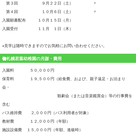
第３回 ９月２２日（土） 〃
第４回 １０月６日（土） 〃
入園願書配布 １０月１５日（月）
入園受付 １１月 １日（木）
※見学は随時できますのでお気軽にお問い合わせください。
札幌若葉幼稚園の月謝・費用
入園料 ５０,０００円
保育料 １９,５００円（給食費、および、親子遠足・お泊まり
会・
観劇会（または音楽鑑賞会）等の行事費を
含む
バス維持費 ２,０００円（バス利用者が対象）
教材費 １２,０００円（年額）
施設設備費 １５,０００円（年額、進級時）