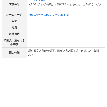
011-851-8888
電話番号
※お問い合わせの際は「幼稚園ねっとを見た」とお伝えくださ
い。
ホームページ
http://www.sapporo-wakaba.jp/
設立
定員
教職員数
卒園児・主な入学
小学校
課外教室／預かり保育／障がい児入園相談／送迎バス／制服／
園の特徴
給食