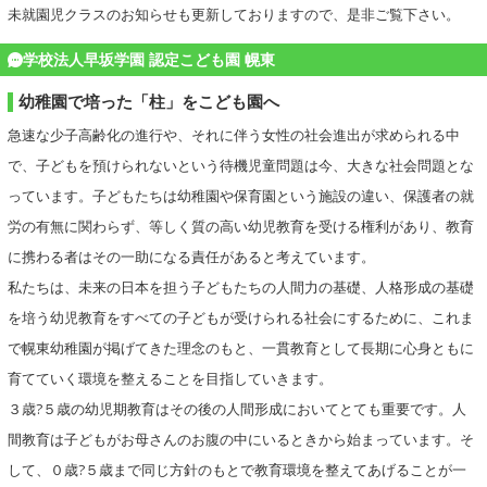
未就園児クラスのお知らせも更新しておりますので、是非ご覧下さい。
学校法人早坂学園 認定こども園 幌東
幼稚園で培った「柱」をこども園へ
急速な少子高齢化の進行や、それに伴う女性の社会進出が求められる中
で、子どもを預けられないという待機児童問題は今、大きな社会問題とな
っています。子どもたちは幼稚園や保育園という施設の違い、保護者の就
労の有無に関わらず、等しく質の高い幼児教育を受ける権利があり、教育
に携わる者はその一助になる責任があると考えています。
私たちは、未来の日本を担う子どもたちの人間力の基礎、人格形成の基礎
を培う幼児教育をすべての子どもが受けられる社会にするために、これま
で幌東幼稚園が掲げてきた理念のもと、一貫教育として長期に心身ともに
育てていく環境を整えることを目指していきます。
３歳?５歳の幼児期教育はその後の人間形成においてとても重要です。人
間教育は子どもがお母さんのお腹の中にいるときから始まっています。そ
して、０歳?５歳まで同じ方針のもとで教育環境を整えてあげることが一