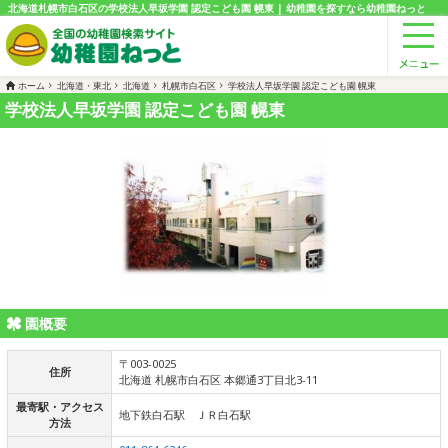
北海道札幌市白石区の学校法人早坂学園 認定こども園 幌東 | 幼稚園を探すなら幼稚園ねっと
ホーム
北海道・東北
北海道
札幌市白石区
学校法人早坂学園 認定こども園 幌東
学校法人早坂学園 認定こども園 幌東
園概要
〒003-0025
住所
北海道 札幌市白石区 本郷通3丁目北3-11
最寄駅・アクセス
地下鉄白石駅 ＪＲ白石駅
方法