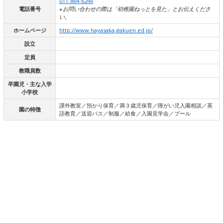
011-864-6246
電話番号
※お問い合わせの際は「幼稚園ねっとを見た」とお伝えくださ
い。
ホームページ
http://www.hayasaka-gakuen.ed.jp/
設立
定員
教職員数
卒園児・主な入学
小学校
課外教室／預かり保育／満３歳児保育／障がい児入園相談／英
園の特徴
語教育／送迎バス／制服／給食／入園見学会／プール