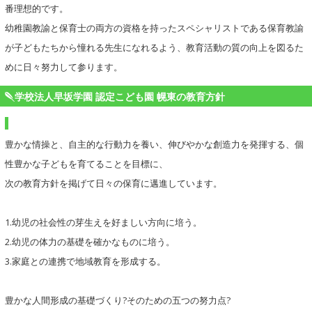
番理想的です。
幼稚園教諭と保育士の両方の資格を持ったスペシャリストである保育教諭
が子どもたちから憧れる先生になれるよう、教育活動の質の向上を図るた
めに日々努力して参ります。
学校法人早坂学園 認定こども園 幌東の教育方針
豊かな情操と、自主的な行動力を養い、伸びやかな創造力を発揮する、個
性豊かな子どもを育てることを目標に、
次の教育方針を掲げて日々の保育に邁進しています。
1.幼児の社会性の芽生えを好ましい方向に培う。
2.幼児の体力の基礎を確かなものに培う。
3.家庭との連携で地域教育を形成する。
豊かな人間形成の基礎づくり?そのための五つの努力点?