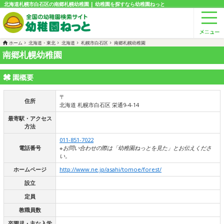
北海道札幌市白石区の南郷札幌幼稚園 | 幼稚園を探すなら幼稚園ねっと
ホーム
北海道・東北
北海道
札幌市白石区
南郷札幌幼稚園
南郷札幌幼稚園
園概要
〒
住所
北海道 札幌市白石区 栄通9-4-14
最寄駅・アクセス
方法
011-851-7022
電話番号
※お問い合わせの際は「幼稚園ねっとを見た」とお伝えくださ
い。
ホームページ
http://www.ne.jp/asahi/tomoe/forest/
設立
定員
教職員数
卒園児・主な入学