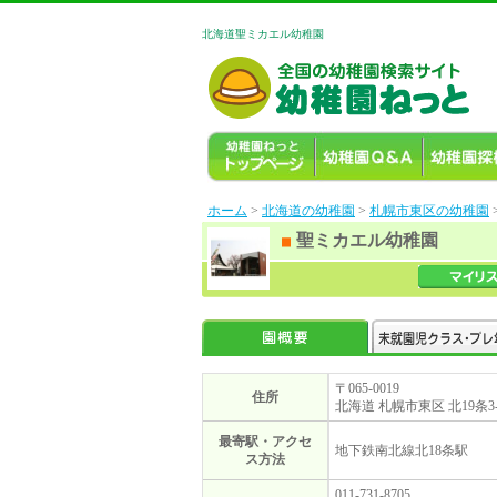
北海道聖ミカエル幼稚園
ホーム
>
北海道の幼稚園
>
札幌市東区の幼稚園
聖ミカエル幼稚園
〒065-0019
住所
北海道 札幌市東区 北19条3-
最寄駅・アクセ
地下鉄南北線北18条駅
ス方法
011-731-8705