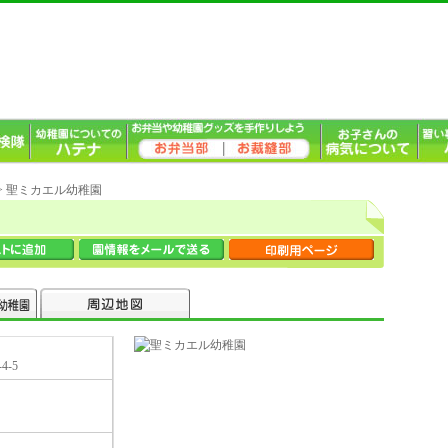
> 聖ミカエル幼稚園
4-5