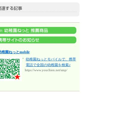
幼稚園ねっとmobile
幼稚園ねっとモバイルで、携帯
電話で全国の幼稚園を検索♪
https://www.youchien.net/smp/