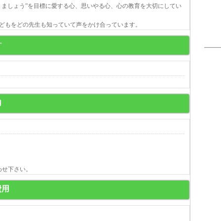
りましょう”を目標に愛する心、思いやる心、心の教育を大切にしてい
どもをどの先生も知っていて声をかけ合っています。
針
内
わせ下さい。
費用