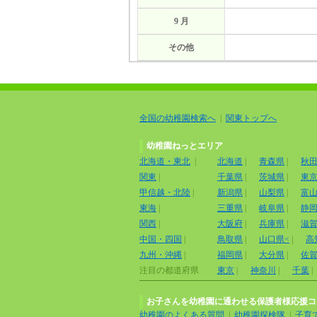
9 月
その他
全国の幼稚園検索へ
|
関東トップへ
幼稚園ねっとエリア
北海道・東北
|
北海道
|
青森県
|
秋
関東
|
千葉県
|
茨城県
|
東
甲信越・北陸
|
新潟県
|
山梨県
|
富
東海
|
三重県
|
岐阜県
|
静
関西
|
大阪府
|
兵庫県
|
滋
中国・四国
|
鳥取県
|
山口県<
|
高
九州・沖縄
|
福岡県
|
大分県
|
佐
注目の都道府県
東京
|
神奈川
|
千葉
|
お子さんを幼稚園に通わせる保護者様応援コ
幼稚園のよくある質問
|
幼稚園探検隊
|
子育