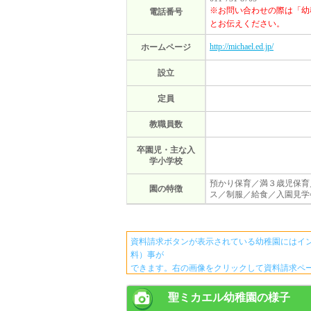
※お問い合わせの際は「幼
電話番号
とお伝えください。
http://michael.ed.jp/
ホームページ
設立
定員
教職員数
卒園児・主な入
学小学校
預かり保育／満３歳児保育
園の特徴
ス／制服／給食／入園見学
資料請求ボタンが表示されている幼稚園にはイ
料）事が
できます。右の画像をクリックして資料請求ペ
聖ミカエル幼稚園の様子