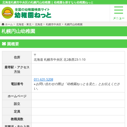
北海道札幌市中央区の札幌円山幼稚園 | 幼稚園を探すなら幼稚園ねっと
ホーム
北海道・東北
北海道
札幌市中央区
札幌円山幼稚園
札幌円山幼稚園
園概要
〒
住所
北海道 札幌市中央区 北2条西23-1-10
最寄駅・アクセス
方法
011-631-5208
電話番号
※お問い合わせの際は「幼稚園ねっとを見た」とお伝えくださ
い。
ホームページ
設立
定員
教職員数
卒園児・主な入学