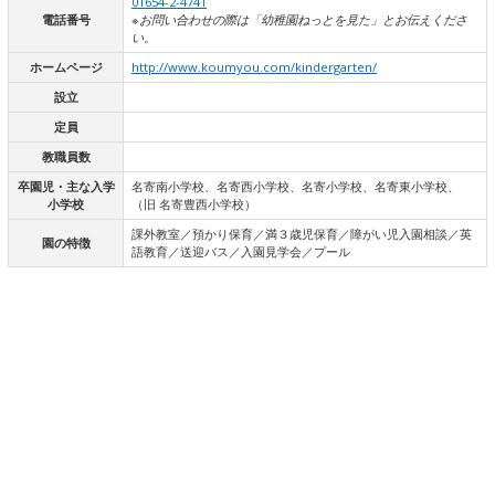
01654-2-4741
電話番号
※お問い合わせの際は「幼稚園ねっとを見た」とお伝えくださ
い。
ホームページ
http://www.koumyou.com/kindergarten/
設立
定員
教職員数
卒園児・主な入学
名寄南小学校、名寄西小学校、名寄小学校、名寄東小学校、
小学校
（旧 名寄豊西小学校）
課外教室／預かり保育／満３歳児保育／障がい児入園相談／英
園の特徴
語教育／送迎バス／入園見学会／プール