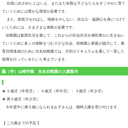
自我にめざめたとはいえ、まだまだ未熟な子どもたちをすこやかに育て
ていくためには豊かな環境が必要です。
また、創造力をのばし、情操をやしない、自立心・協調心を身につけて
いくためには、さまざまな体験が必要です。
幼稚園は集団生活を通じて、これからの社会生活を個性豊かに生きぬい
ていくために多くの体験をつむ小さな社会。幼稚園と家庭が協力して、教
育目標達成のために光名幼稚園では、月別カリキュラムを通して一貫した
指導を行っていきたいと考えています。
（学）山崎学園 光名幼稚園の入園案内
★ ５歳児（年長児）・ ４歳児（年中児）・ ３歳児（年少児）
★ 満３歳児（年少児）
今年度中に満３歳になられるお子さんは、随時入園を受け付けます。
【 ご入園までの予定 】