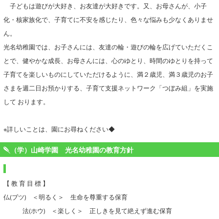
子どもは遊びが大好き、お友達が大好きです。又、お母さんが、小子
化・核家族化で、子育てに不安を感じたり、色々な悩みも少なくありませ
ん。
光名幼稚園では、お子さんには、友達の輪・遊びの輪を広げていただくこ
とで、健やかな成長、お母さんには、心のゆとり、時間のゆとりを持って
子育てを楽しいものにしていただけるように、満２歳児、満３歳児のお子
さまを週二日お預かりする、子育て支援ネットワーク「つぼみ組」を実施
して おります。
※詳しいことは、園にお尋ねください◆
（学）山崎学園 光名幼稚園の教育方針
【 教 育 目 標 】
仏(ブツ) ＜明るく＞ 生命を尊重する保育
法(ホウ) ＜楽しく＞ 正しきを見て絶えず進む保育