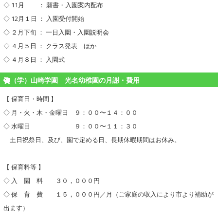
◇ 11月 ： 願書・入園案内配布
◇ 12月１日 ： 入園受付開始
◇ ２月下旬 ： 一日入園・入園説明会
◇ ４月５日 ： クラス発表 ほか
◇ ４月８日 ： 入園式
（学）山崎学園 光名幼稚園の月謝・費用
【 保育日・時間 】
◇ 月・火・木・金曜日 ９：００〜１４：００
◇ 水曜日 ９：００〜１１：３０
土日祝祭日、及び、園で定める日、長期休暇期間はお休み。
【 保育料等 】
◇ 入 園 料 ３０，０００円
◇ 保 育 費 １５，０００円／月（ご家庭の収入により市より補助が
出ます）