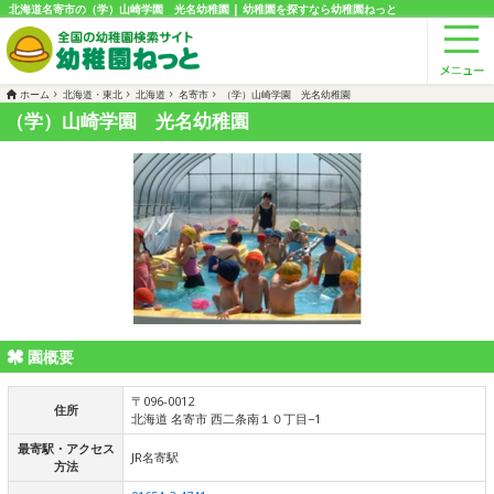
北海道名寄市の（学）山崎学園 光名幼稚園 | 幼稚園を探すなら幼稚園ねっと
ホーム
北海道・東北
北海道
名寄市
（学）山崎学園 光名幼稚園
（学）山崎学園 光名幼稚園
園概要
〒096-0012
住所
北海道 名寄市 西二条南１０丁目−1
最寄駅・アクセス
JR名寄駅
方法