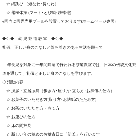
☆ 縄跳び （短なわ･長なわ）
☆ 器械体操 (マット･とび箱･鉄棒他)
※園内に園児専用プールを設置しております(ホームページ参照)
◆◇◆ 幼 児 茶 道 教 室 ◆◇◆
礼儀、正しい身のこなしと落ち着きのある生活を願って
年長児を対象に一年間隔週で行われる茶道教室では、日本の伝統文化茶
道を通して、礼儀と正しい身のこなしを学びます。
◇ 活動内容
☆ 挨拶・立居振舞（歩き方･座り方･立ち方･お辞儀の仕方）
☆ お菓子のいただき方(取り方･お懐紙のたたみ方)
☆ お茶のいただき方・点て方
☆ お運びの仕方
☆ 床の間拝見
☆ 新しい年の始めのお稽古日に「初釜」を行います