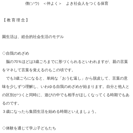
僧(ソウ) ＜仲よく＞ よき社会人をつくる保育
【 教 育 理 念 】
園生活は、総合的社会生活のモデル
◇自我のめざめ
脳の70％ほどは3歳ごろまでに形づくられるといわれますが、親の言葉
をマネして言葉を覚えるのもこの頃です。
でも3歳ごろになると、単純な「おうむ返し」から脱皮して、言葉の意
味を少しずつ理解し、いわゆる自我のめざめが始まります。自分と他人と
の区別がつくと同時に、遊びの中でも相手がほしくなってくる時期でもあ
るのです。
３歳になったら集団生活を始める時期といえましょう。
◇体験を通じて学ぶ子どもたち