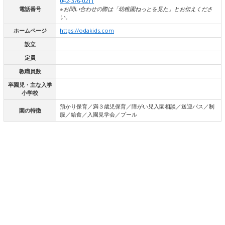
042-376-0211
電話番号
※お問い合わせの際は「幼稚園ねっとを見た」とお伝えくださ
い。
ホームページ
https://odakids.com
設立
定員
教職員数
卒園児・主な入学
小学校
預かり保育／満３歳児保育／障がい児入園相談／送迎バス／制
園の特徴
服／給食／入園見学会／プール