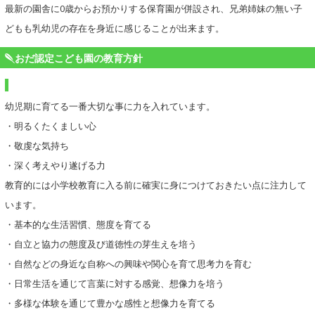
最新の園舎に0歳からお預かりする保育園が併設され、兄弟姉妹の無い子
どもも乳幼児の存在を身近に感じることが出来ます。
おだ認定こども園の教育方針
幼児期に育てる一番大切な事に力を入れています。
・明るくたくましい心
・敬虔な気持ち
・深く考えやり遂げる力
教育的には小学校教育に入る前に確実に身につけておきたい点に注力して
います。
・基本的な生活習慣、態度を育てる
・自立と協力の態度及び道徳性の芽生えを培う
・自然などの身近な自称への興味や関心を育て思考力を育む
・日常生活を通じて言葉に対する感覚、想像力を培う
・多様な体験を通じて豊かな感性と想像力を育てる