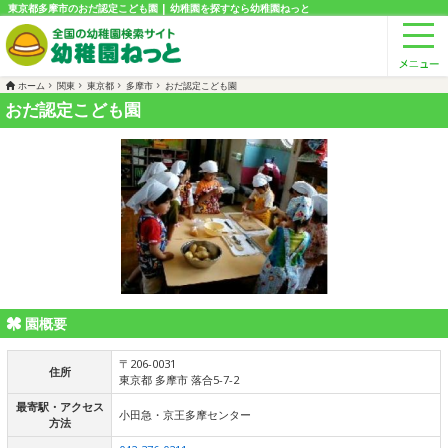
東京都多摩市のおだ認定こども園 | 幼稚園を探すなら幼稚園ねっと
ホーム
関東
東京都
多摩市
おだ認定こども園
おだ認定こども園
園概要
〒206-0031
住所
東京都 多摩市 落合5-7-2
最寄駅・アクセス
小田急・京王多摩センター
方法