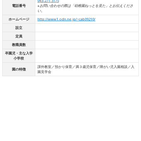
043-271-3175
電話番号
※お問い合わせの際は「幼稚園ねっとを見た」とお伝えくださ
い。
ホームページ
http://www1.odn.ne.jp/~cab09210/
設立
定員
教職員数
卒園児・主な入学
小学校
課外教室／預かり保育／満３歳児保育／障がい児入園相談／入
園の特徴
園見学会