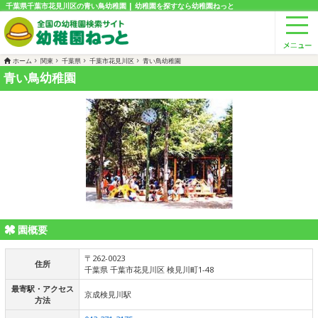
千葉県千葉市花見川区の青い鳥幼稚園 | 幼稚園を探すなら幼稚園ねっと
ホーム
関東
千葉県
千葉市花見川区
青い鳥幼稚園
青い鳥幼稚園
園概要
〒262-0023
住所
千葉県 千葉市花見川区 検見川町1-48
最寄駅・アクセス
京成検見川駅
方法