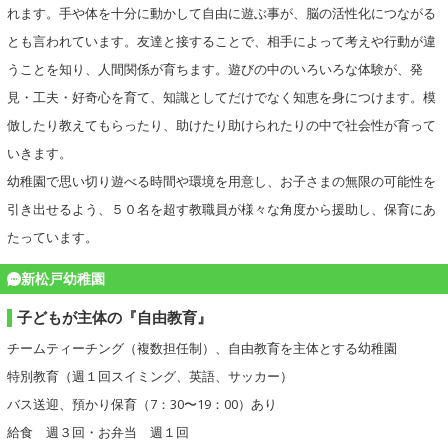
れます。手や体を十分に動かして自由に遊ぶ事が、脳の活性化につながる
とも言われています。友達と接することで、相手によって考えや行動が違
うことを知り、人間関係が育ちます。遊びの中のいろいろな体験が、発
見・工夫・好奇心を育て、知識としてだけでなく知恵を身につけます。模
倣したり教えてもらったり、助けたり助けられたりの中で社会性が育って
いきます。
幼稚園で思い切り遊べる時間や環境を用意し、お子さまの無限の可能性を
引き出せるよう、５０名を超す教職員が様々な角度から援助し、保育にあ
たっています。
新松戸幼稚園
子どもが主体の『自由教育』
チームティーチング（複数担任制）、自由教育を主体とする幼稚園
特別教育（週１回スイミング、英語、サッカー）
バス送迎、預かり保育（7：30〜19：00）あり
給食 週３回・お弁当 週１回