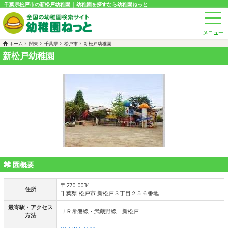
千葉県松戸市の新松戸幼稚園 | 幼稚園を探すなら幼稚園ねっと
ホーム
関東
千葉県
松戸市
新松戸幼稚園
新松戸幼稚園
園概要
〒270-0034
住所
千葉県 松戸市 新松戸３丁目２５６番地
最寄駅・アクセス
ＪＲ常磐線・武蔵野線 新松戸
方法