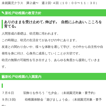
未就園児クラス 満２歳〜 週２回･４回（１０：００〜１１：３０）
新松戸幼稚園の教育方針
ありのままを受け止めて､伸ばす｡ 自然にふれあい､こころを
育てる｡
人間形成の基礎は、幼児期に培われます。
この時期は、幼児の生活全てがあそびの中にあります。
友達との関わり合いや、様々な体験を通して学び、その中から自主性や自
発性を身に付け、心身共に成長していくことが大切です。
幼児の無限の可能性を引き出すよう、あらゆる角度から援助していきま
す。
新松戸幼稚園の入園案内
７月６日 笹飾りを作ろう「七夕会」（未就園児対象・要予約）
９月(３回) 幼稚園体験会「遊びましょう会」（未就園児対象・要予