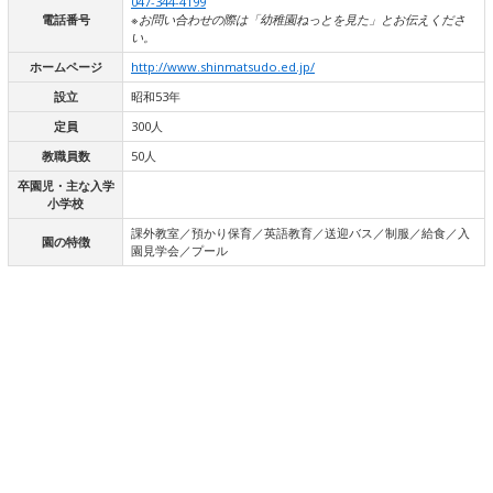
047-344-4199
電話番号
※お問い合わせの際は「幼稚園ねっとを見た」とお伝えくださ
い。
ホームページ
http://www.shinmatsudo.ed.jp/
設立
昭和53年
定員
300人
教職員数
50人
卒園児・主な入学
小学校
課外教室／預かり保育／英語教育／送迎バス／制服／給食／入
園の特徴
園見学会／プール