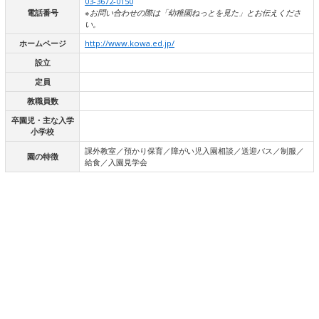
03-3672-0150
電話番号
※お問い合わせの際は「幼稚園ねっとを見た」とお伝えくださ
い。
ホームページ
http://www.kowa.ed.jp/
設立
定員
教職員数
卒園児・主な入学
小学校
課外教室／預かり保育／障がい児入園相談／送迎バス／制服／
園の特徴
給食／入園見学会