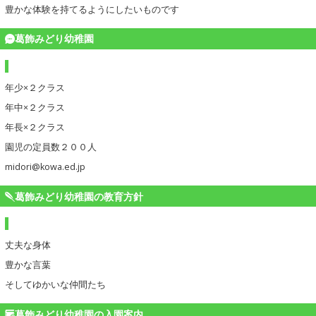
豊かな体験を持てるようにしたいものです
葛飾みどり幼稚園
年少×２クラス
年中×２クラス
年長×２クラス
園児の定員数２００人
midori@kowa.ed.jp
葛飾みどり幼稚園の教育方針
丈夫な身体
豊かな言葉
そしてゆかいな仲間たち
葛飾みどり幼稚園の入園案内