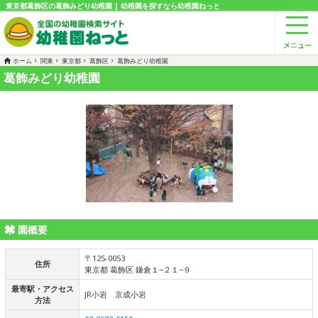
東京都葛飾区の葛飾みどり幼稚園 | 幼稚園を探すなら幼稚園ねっと
ホーム
関東
東京都
葛飾区
葛飾みどり幼稚園
葛飾みどり幼稚園
園概要
〒125-0053
住所
東京都 葛飾区 鎌倉１−２１−９
最寄駅・アクセス
JR小岩 京成小岩
方法