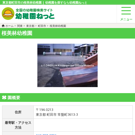
東京都町田市の桜美林幼稚園 | 幼稚園を探すなら幼稚園ねっと
ホーム
関東
東京都
町田市
桜美林幼稚園
桜美林幼稚園
園概要
〒194-0213
住所
東京都 町田市 常盤町3613-3
最寄駅・アクセス
方法