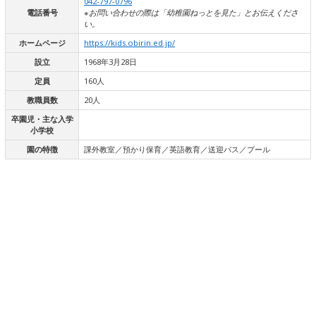
042-797-0796
電話番号
※お問い合わせの際は「幼稚園ねっとを見た」とお伝えくださ
い。
ホームページ
https://kids.obirin.ed.jp/
設立
1968年3月28日
定員
160人
教職員数
20人
卒園児・主な入学
小学校
園の特徴
課外教室／預かり保育／英語教育／送迎バス／プール