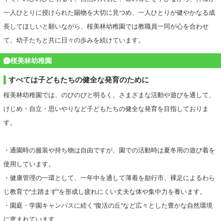
一人ひとりに授けられた賜物を大切に見つめ、一人ひとりが健やかなる成
長してほしいと願いながら、桜美林幼稚園では教職員一同が心を合わせ
て、幼子たちと共に日々の歩みを続けています。
桜美林幼稚園
すべては子どもたちの健全な発育のために
桜美林幼稚園では、のびのびと明るく、さまざまな活動や遊びを通して、
けじめ・自立・思いやりなど子どもたちの健全な発育を目指しておりま
す。
・通園時の服装や持ち物は自由ですが、園での活動時は夏冬用の遊び着を
使用しています。
・健康管理の一環として、一年中を通して薄着を励行市、裸足によるわら
じ教育で“土踏まず”を形成し疲れにくい丈夫な体や集中力を養います。
・園庭・学園キャンパスに続く“復活の丘”など広々とした豊かな自然環境
に恵まれています。