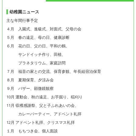
幼稚園ニュース
主な年間行事予定
４月 入園式、進級式、対面式、父母の会
５月 春の遠足、母の日、健康診断
６月 花の日、父の日、平和の鶴、
サンドイッチ作り、田植、
プラネタリウム、家庭訪問
７月 福音の家との交流、保育参観、年長組宿泊保育
８月 夏期保育、夕涼み会
９月 バザー、顕微鏡観察
10月 運動会、秋の遠足、お芋掘り、稲刈り
11月 収穫感謝祭、父と子ふれあいの会、
カレーパーティー、アドベント礼拝
12月 アドベント礼拝、クリスマス礼拝
１月 もちつき会、個人面談