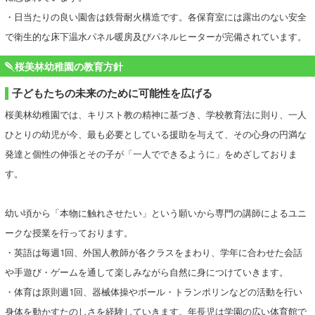
・日当たりの良い園舎は鉄骨耐火構造です。各保育室には露出のない安全
で衛生的な床下温水パネル暖房及びパネルヒーターが完備されています。
桜美林幼稚園の教育方針
子どもたちの未来のために可能性を広げる
桜美林幼稚園では、キリスト教の精神に基づき、学校教育法に則り、一人
ひとりの幼児が今、最も必要としている援助を与えて、その心身の円満な
発達と個性の伸張とその子が「一人でできるように」をめざしておりま
す。
幼い頃から「本物に触れさせたい」という願いから専門の講師によるユニ
ークな授業を行っております。
・英語は毎週1回、外国人教師が各クラスをまわり、学年に合わせた会話
や手遊び・ゲームを通して楽しみながら自然に身につけていきます。
・体育は原則週1回、器械体操やボール・トランポリンなどの活動を行い
身体を動かすたのしさを経験していきます。年長児は学園の広い体育館で