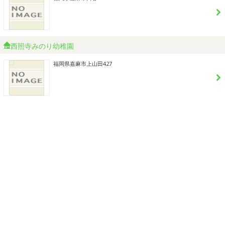
西照寺みのり幼稚園
福岡県嘉麻市上山田427