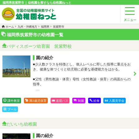
福岡県筑紫野市 | 幼稚園を探すなら幼稚園ねっと
ホーム
九州・沖縄地方
福岡県
筑紫野市
福岡県筑紫野市の幼稚園一覧
バディスポーツ幼育園 筑紫野校
園の紹介
■少人数クラスを特徴とし、個人レベルに即した指導に重点をお
き、健康な体づくりと幼児期に必要な基礎能力をはかる。
■父性（男性教諭・体育）母性（女性教諭・保育）の両面からの
指導。
…
課外教室
満3歳児保育
送迎バス
制服
給食
入園見学会
プール
だいいち幼稚園
園の紹介