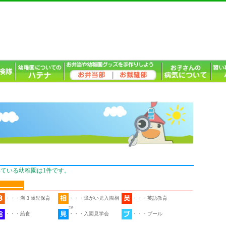
いている幼稚園は1件です。
・・・満３歳児保育
・・・障がい児入園相
・・・英語教育
談
・・・給食
・・・入園見学会
・・・プール