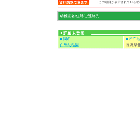
・・・この項目が表示されている幼
幼稚園名/住所/ご連絡先
■ 園名
■ 所在
白馬幼稚園
長野県北