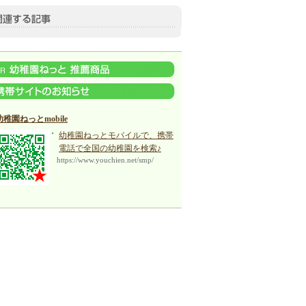
幼稚園ねっとmobile
幼稚園ねっとモバイルで、携帯
電話で全国の幼稚園を検索♪
https://www.youchien.net/smp/