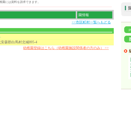
稚園には資料を請求できます。
園情報
<<市区町村一覧へもどる
地
安曇郡白馬村北城895-4
幼稚園登録はこちら（幼稚園施設関係者の方のみ） >>