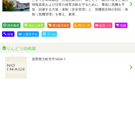
情報資産および日常の保育活動を守るために、事前に危機を予
知・回避する方策・体制（安全管理）と、危機発生時の対応・体
制（危機管理）を整え、被害…
課外教室
預かり保育
満3歳児保育
障がい児
送迎バス
制服
給食
入園見学会
プール
りんどう幼稚園
長野県大町市平5424-1