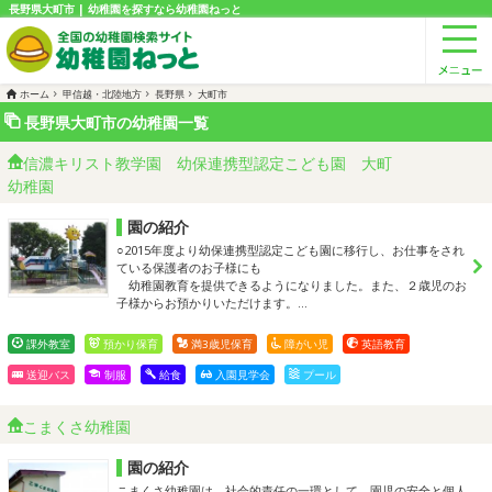
長野県大町市 | 幼稚園を探すなら幼稚園ねっと
ホーム
甲信越・北陸地方
長野県
大町市
長野県大町市の幼稚園一覧
信濃キリスト教学園 幼保連携型認定こども園 大町
幼稚園
園の紹介
○2015年度より幼保連携型認定こども園に移行し、お仕事をされ
ている保護者のお子様にも
幼稚園教育を提供できるようになりました。また、２歳児のお
子様からお預かりいただけます。…
課外教室
預かり保育
満3歳児保育
障がい児
英語教育
送迎バス
制服
給食
入園見学会
プール
こまくさ幼稚園
園の紹介
こまくさ幼稚園は、社会的責任の一環として、園児の安全と個人