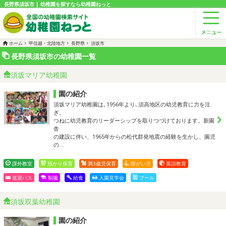
長野県須坂市 | 幼稚園を探すなら幼稚園ねっと
ホーム
甲信越・北陸地方
長野県
須坂市
長野県須坂市の幼稚園一覧
須坂マリア幼稚園
園の紹介
須坂マリア幼稚園は､1956年より､須高地区の幼児教育に力を注
ぎ、
つねに幼児教育のリーダーシップを取りつづけております。新園
舎
の建設に伴い、1965年からの松代群発地震の経験を生かし、園児
の…
課外教室
預かり保育
満3歳児保育
障がい児
英語教育
送迎バス
制服
給食
入園見学会
プール
須坂双葉幼稚園
園の紹介