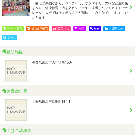
・園には菜園があり、ジャガイモ、サツマイモ、大根など夏野菜
を作り、情操教育に力を入れています。収穫したジャガイモでカ
レーを、大根で豚汁を年長さんが調理し、みんなでおいしくいた
だきます。…
預かり保育
満3歳児保育
送迎バス
制服
給食
入園見学会
プール
豊幼稚園
長野県須坂市大字須坂1537
泉園幼稚園
長野県須坂市常盤町834-1
山びこ幼稚園