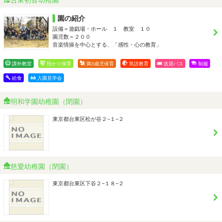
園の紹介
設備＝遊戯場・ホール １ 教室 １０
園児数＝２００
音楽情操を中心とする、「感性・心の教育」
課外教室
預かり保育
満3歳児保育
英語教育
送迎バス
制服
給食
入園見学会
明和学園幼稚園（閉園）
東京都台東区松が谷２−１−２
慈愛幼稚園（閉園）
東京都台東区下谷２−１８−２