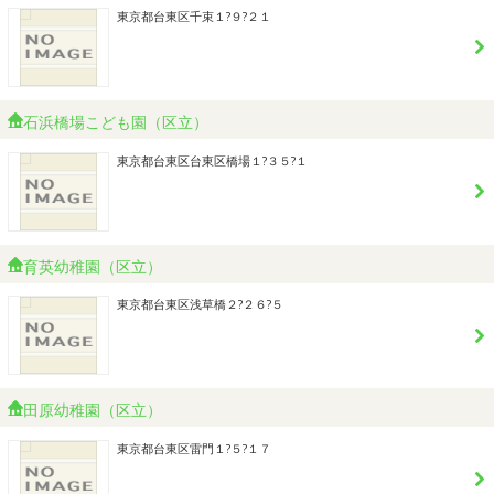
東京都台東区千束１?９?２１
石浜橋場こども園（区立）
東京都台東区台東区橋場１?３５?１
育英幼稚園（区立）
東京都台東区浅草橋２?２６?５
田原幼稚園（区立）
東京都台東区雷門１?５?１７