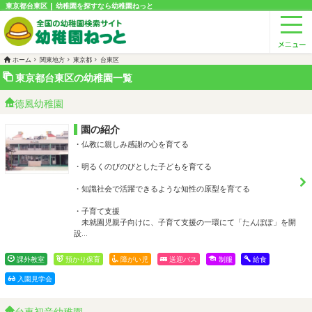
東京都台東区 | 幼稚園を探すなら幼稚園ねっと
ホーム
関東地方
東京都
台東区
東京都台東区の幼稚園一覧
徳風幼稚園
園の紹介
・仏教に親しみ感謝の心を育てる
・明るくのびのびとした子どもを育てる
・知識社会で活躍できるような知性の原型を育てる
・子育て支援
未就園児親子向けに、子育て支援の一環にて「たんぽぽ」を開
設…
課外教室
預かり保育
障がい児
送迎バス
制服
給食
入園見学会
台東初音幼稚園