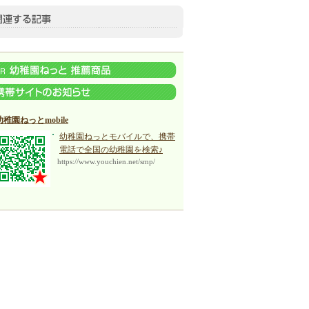
幼稚園ねっとmobile
幼稚園ねっとモバイルで、携帯
電話で全国の幼稚園を検索♪
https://www.youchien.net/smp/