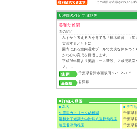
・・・この項目が表示されている幼
幼稚園名/住所/ご連絡先
美和幼稚園
園の紹介
みずから考える力を育てる「積木教育」（知
実践するとともに、
園内にある室内温水プールで丈夫な体をつく
かな心の育成を目指します。
平成26年度より英語コース新設。２歳児教室
ノ。…
千葉県君津市西坂田２-１２-１５
君津駅
■ 園名
■ 所在
久留里カトリック幼稚園
千葉県
清和女子短期大学附属八重原幼稚園
千葉県
暁星君津幼稚園
千葉県