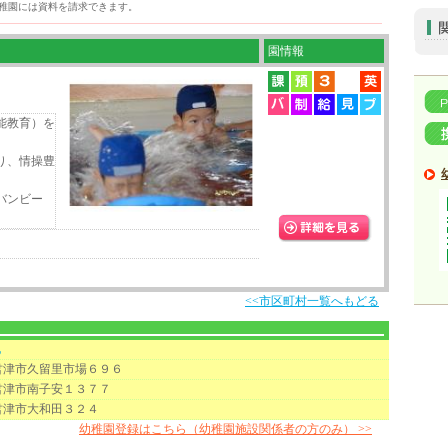
稚園には資料を請求できます。
園情報
能教育）を
り、情操豊
バンビー
<<市区町村一覧へもどる
地
君津市久留里市場６９６
君津市南子安１３７７
君津市大和田３２４
幼稚園登録はこちら（幼稚園施設関係者の方のみ） >>