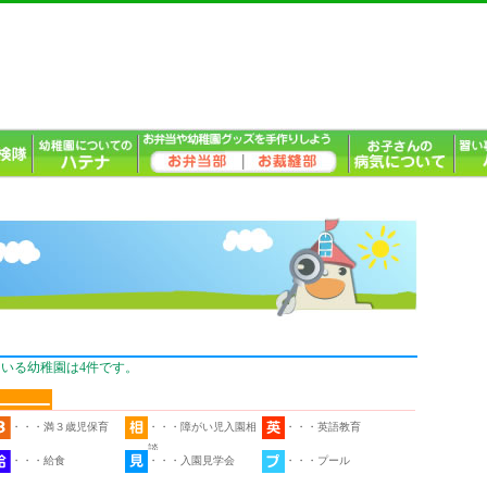
いる幼稚園は4件です。
・・・満３歳児保育
・・・障がい児入園相
・・・英語教育
談
・・・給食
・・・入園見学会
・・・プール