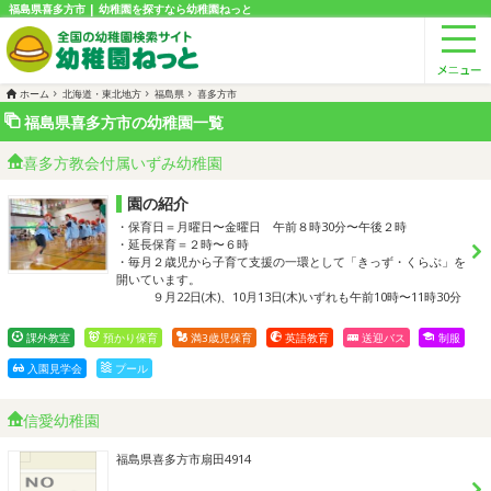
福島県喜多方市 | 幼稚園を探すなら幼稚園ねっと
ホーム
北海道・東北地方
福島県
喜多方市
福島県喜多方市の幼稚園一覧
喜多方教会付属いずみ幼稚園
園の紹介
・保育日＝月曜日〜金曜日 午前８時30分〜午後２時
・延長保育＝２時〜６時
・毎月２歳児から子育て支援の一環として「きっず・くらぶ」を
開いています。
９月22日(木)、10月13日(木)いずれも午前10時〜11時30分
課外教室
預かり保育
満3歳児保育
英語教育
送迎バス
制服
入園見学会
プール
信愛幼稚園
福島県喜多方市扇田4914