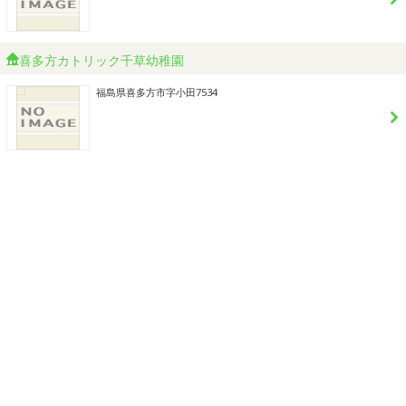
喜多方カトリック千草幼稚園
福島県喜多方市字小田7534