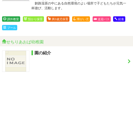
釧路湿原の中にある自然環境のよい場所で子どもたちが元気一
杯遊び、活動します。
課外教室
預かり保育
満3歳児保育
障がい児
送迎バス
給食
プール
せちりあおば幼稚園
園の紹介