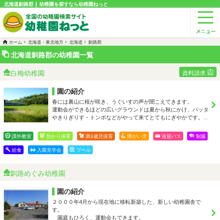
北海道釧路郡 | 幼稚園を探すなら幼稚園ねっと
ホーム
北海道・東北地方
北海道
釧路郡
北海道釧路郡の幼稚園一覧
白梅幼稚園
資料請求
園の紹介
春には裏山に桜が咲き、うぐいすの声が聞こえてきます。
運動会ができるほどの広いグラウンドは夏から秋にかけ、バッタ
やきりぎりす・トンボなどがやって来てとてもにぎやかです。…
課外教室
預かり保育
満3歳児保育
障がい児
送迎バス
制服
給食
入園見学会
プール
釧路めぐみ幼稚園
園の紹介
２０００年4月から現在地に移転新築した、新しい幼稚園舎で
す。
園庭もひろく、運動会もできます。