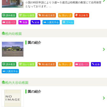
☆国の特区申請により３歳〜５歳児は幼稚園の教室にて合同保育
となっております。…
課外教室
預かり保育
満3歳児保育
障がい児
英語教育
送迎バス
制服
給食
入園見学会
プール
稚内幼稚園
園の紹介
課外教室
預かり保育
満3歳児保育
障がい児
送迎バス
給食
入園見学会
稚内大谷幼稚園
園の紹介