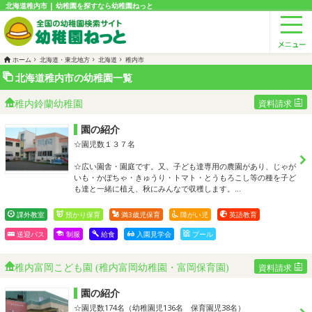
北海道稚内市 | 幼稚園を探すなら幼稚園ねっと
ホーム
北海道・東北地方
北海道
稚内市
北海道稚内市の幼稚園一覧
稚内鈴蘭幼稚園
資料請求
園の紹介
☆園児数１３７名
☆広い園舎・園庭です。又、子ども達専用の農園があり、じゃが
いも・かぼちゃ・きゅうり・トマト・とうもろこし等の種を子ど
も達と一緒に植え、秋にみんなで収穫します。…
課外教室
預かり保育
満3歳児保育
障がい児
英語教育
送迎バス
制服
給食
入園見学会
プール
稚内富岡こども園 (稚内富岡幼稚園・富岡保育園)
資料請求
園の紹介
☆園児数174名（幼稚園児136名 保育園児38名）