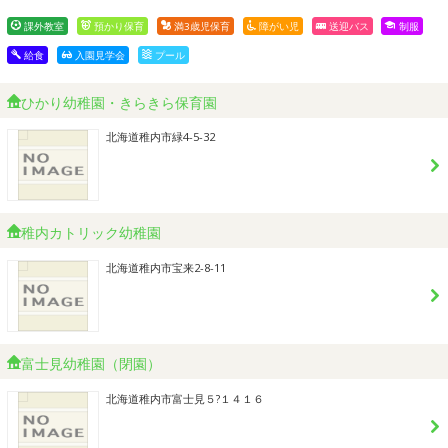
課外教室
預かり保育
満3歳児保育
障がい児
送迎バス
制服
給食
入園見学会
プール
ひかり幼稚園・きらきら保育園
北海道稚内市緑4-5-32
稚内カトリック幼稚園
北海道稚内市宝来2-8-11
富士見幼稚園（閉園）
北海道稚内市富士見５?１４１６