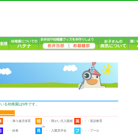
いる幼稚園は6件です。
・・・満３歳児保育
・・・障がい児入園相
・・・英語教育
談
・・・給食
・・・入園見学会
・・・プール