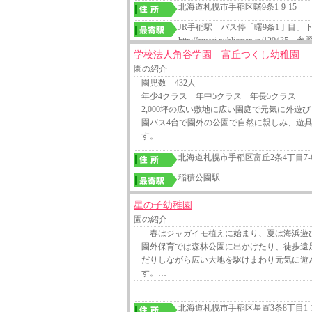
北海道札幌市手稲区曙9条1-9-15
JR手稲駅 バス停「曙9条1丁目」下
http://bustei.publicmap.jp/129435 参
学校法人角谷学園 富丘つくし幼稚園
園の紹介
園児数 432人
年少4クラス 年中5クラス 年長5クラス
2,000坪の広い敷地に広い園庭で元気に外遊び
園バス4台で園外の公園で自然に親しみ、遊
す。
北海道札幌市手稲区富丘2条4丁目7-
稲積公園駅
星の子幼稚園
園の紹介
春はジャガイモ植えに始まり、夏は海浜遊
園外保育では森林公園に出かけたり、徒歩遠
だりしながら広い大地を駆けまわり元気に遊
す。…
北海道札幌市手稲区星置3条8丁目1-1