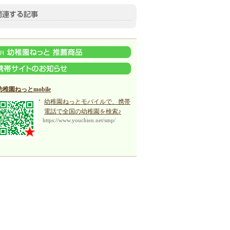
幼稚園ねっとmobile
幼稚園ねっとモバイルで、携帯
電話で全国の幼稚園を検索♪
https://www.youchien.net/smp/