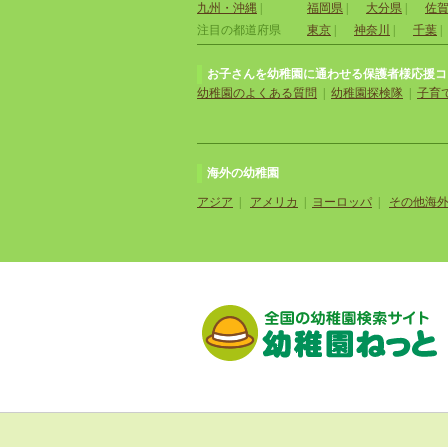
九州・沖縄
|
福岡県
|
大分県
|
佐
注目の都道府県
東京
|
神奈川
|
千葉
|
お子さんを幼稚園に通わせる保護者様応援コ
幼稚園のよくある質問
|
幼稚園探検隊
|
子育
海外の幼稚園
アジア
|
アメリカ
|
ヨーロッパ
|
その他海