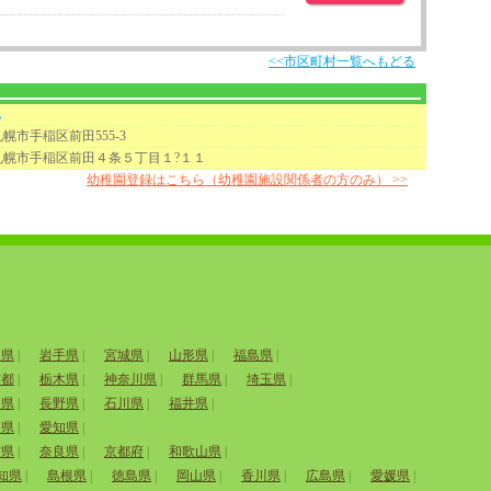
<<市区町村一覧へもどる
地
幌市手稲区前田555-3
札幌市手稲区前田４条５丁目１?１１
幼稚園登録はこちら（幼稚園施設関係者の方のみ） >>
田県
|
岩手県
|
宮城県
|
山形県
|
福島県
|
京都
|
栃木県
|
神奈川県
|
群馬県
|
埼玉県
|
山県
|
長野県
|
石川県
|
福井県
|
岡県
|
愛知県
|
賀県
|
奈良県
|
京都府
|
和歌山県
|
知県
|
島根県
|
徳島県
|
岡山県
|
香川県
|
広島県
|
愛媛県
|