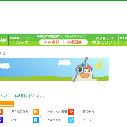
幼稚園
ただいている幼稚園は8件です。
・・・満３歳児保育
・・・障がい児入園相
・・・英語教育
談
・・・給食
・・・入園見学会
・・・プール