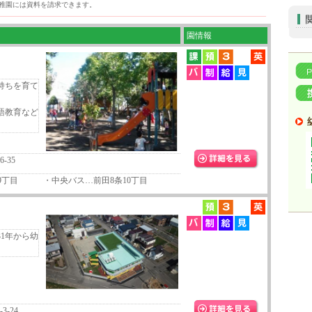
稚園には資料を請求できます。
園情報
持ちを育て
語教育など
-35
条9丁目 ・中央バス…前田8条10丁目
1年から幼
-24