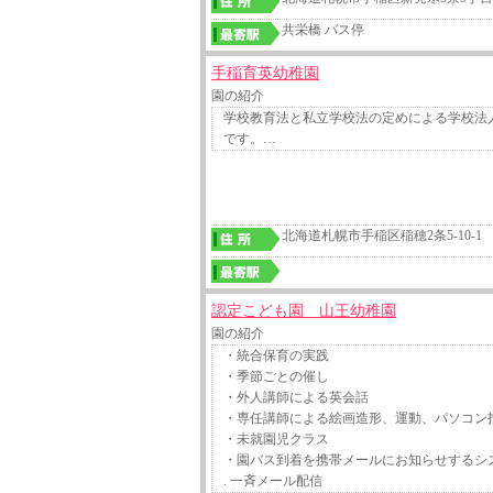
共栄橋 バス停
手稲育英幼稚園
園の紹介
学校教育法と私立学校法の定めによる学校法
です。…
北海道札幌市手稲区稲穂2条5-10-1
認定こども園 山王幼稚園
園の紹介
・統合保育の実践
・季節ごとの催し
・外人講師による英会話
・専任講師による絵画造形、運動、パソコン
・未就園児クラス
・園バス到着を携帯メールにお知らせするシ
. 一斉メール配信