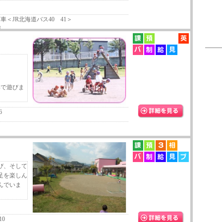
車＜JR北海道バス40 41＞
照
具で遊びま
6
び、そして
足を楽しん
んでいま
0