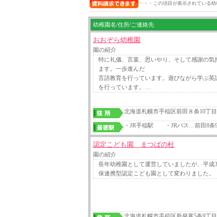
・・・この項目が表示されている幼
幼稚園名/住所/ご連絡先
おおぞら幼稚園
園の紹介
特に礼儀、言葉、思いやり、そして感謝の気
ます。一歩進んだ
言語教育を行っています。遊びながら学ぶ英
を行っています。…
北海道札幌市手稲区前田８条10丁目6
・JR手稲駅 ・JRバス…前田8
認定こども園 まつばの杜
園の紹介
長年幼稚園として運営していましたが、平成3
保連携型認定こども園として変わりました。
北海道札幌市手稲区新発寒5条9丁目-3