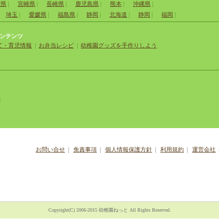
賀県
|
宮崎県
|
長崎県
|
鹿児島県
|
熊本
|
沖縄県
|
埼玉
|
愛媛県
|
福島県
|
静岡
|
北海道
|
静岡
|
福岡
|
ンテンツ
て・育児情報
|
お弁当レシピ
|
幼稚園グッズを手作りしよう
外
お問い合せ
|
免責事項
|
個人情報保護方針
|
利用規約
|
運営会社
Copyright(C) 2006-2015 幼稚園ねっと All Rights Reserved.