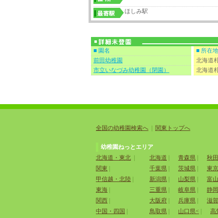
ほしみ駅
■ 園名
■ 所在
前田幼稚園
北海道札
市立いなづみ幼稚園（閉園）
北海道
全国の幼稚園検索へ
|
関東トップへ
幼稚園ねっとエリア
北海道・東北
|
北海道
|
青森県
|
秋
関東
|
千葉県
|
茨城県
|
東
甲信越・北陸
|
新潟県
|
山梨県
|
富
東海
|
三重県
|
岐阜県
|
静
関西
|
大阪府
|
兵庫県
|
滋
中国・四国
|
鳥取県
|
山口県<
|
高