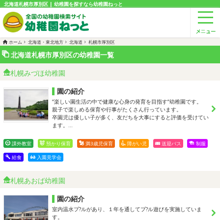
北海道札幌市厚別区 | 幼稚園を探すなら幼稚園ねっと
ホーム
北海道・東北地方
北海道
札幌市厚別区
北海道札幌市厚別区の幼稚園一覧
札幌みづほ幼稚園
園の紹介
”楽しい園生活の中で健康な心身の発育を目指す”幼稚園です。
親子で楽しめる保育や行事がたくさん行っています。
卒園児は優しい子が多く、友だちを大事にすると評価を受けてい
ます。…
課外教室
預かり保育
満3歳児保育
障がい児
送迎バス
制服
給食
入園見学会
札幌あおば幼稚園
園の紹介
室内温水プ?ルがあり、１年を通してプ?ル遊びを実施していま
す。