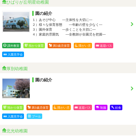
ひばりが丘明星幼稚園
園の紹介
１）あそび中心 ―主体性を大切に―
２）様々な保育形態 ―年齢の壁を少なく―
３）園外保育 ―歩くことを大切に―
４）家庭的雰囲気 ―全教師が全園児を把握―
課外教室
預かり保育
満3歳児保育
障がい児
送迎バス
入園見学会
厚別幼稚園
園の紹介
預かり保育
満3歳児保育
障がい児
送迎バス
制服
給食
入園見学会
プール
北光幼稚園