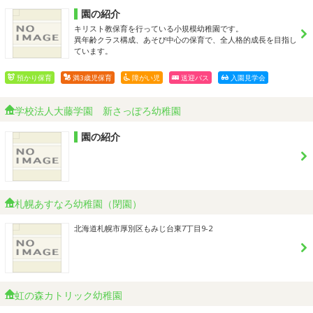
園の紹介
キリスト教保育を行っている小規模幼稚園です。
異年齢クラス構成、あそび中心の保育で、全人格的成長を目指し
ています。
預かり保育
満3歳児保育
障がい児
送迎バス
入園見学会
学校法人大藤学園 新さっぽろ幼稚園
園の紹介
札幌あすなろ幼稚園（閉園）
北海道札幌市厚別区もみじ台東7丁目9-2
虹の森カトリック幼稚園