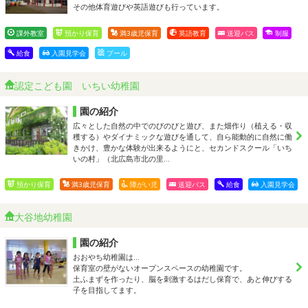
その他体育遊びや英語遊びも行っています。
課外教室
預かり保育
満3歳児保育
英語教育
送迎バス
制服
給食
入園見学会
プール
認定こども園 いちい幼稚園
園の紹介
広々とした自然の中でのびのびと遊び、また畑作り（植える・収
穫する）やダイナミックな遊びを通して、自ら能動的に自然に働
きかけ、豊かな体験が出来るようにと、セカンドスクール「いち
いの村」（北広島市北の里…
預かり保育
満3歳児保育
障がい児
送迎バス
給食
入園見学会
大谷地幼稚園
園の紹介
おおやち幼稚園は…
保育室の壁がないオープンスペースの幼稚園です。
土ふまずを作ったり、脳を刺激するはだし保育で、あと伸びする
子を目指してます。