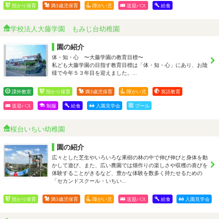
預かり保育
満3歳児保育
障がい児
送迎バス
給食
学校法人大藤学園 もみじ台幼稚園
園の紹介
体・知・心 〜大藤学園の教育目標〜
私ども大藤学園の目指す教育目標は「体・知・心」にあり、お陰
様で今年５３年目を迎えました。…
課外教室
預かり保育
満3歳児保育
障がい児
英語教育
送迎バス
制服
給食
入園見学会
プール
桜台いちい幼稚園
園の紹介
広々とした芝生やいろいろな果樹の林の中で伸び伸びと身体を動
かして遊び、また、広い農園では畑作りの楽しさや収穫の喜びを
体験することがきるなど、豊かな体験を数多く持たせるための
「セカンドスクール・いちい…
預かり保育
満3歳児保育
障がい児
送迎バス
給食
入園見学会