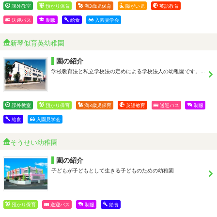
課外教室
預かり保育
満3歳児保育
障がい児
英語教育
送迎バス
制服
給食
入園見学会
新琴似育英幼稚園
園の紹介
学校教育法と私立学校法の定めによる学校法人の幼稚園です。…
課外教室
預かり保育
満3歳児保育
英語教育
送迎バス
制服
給食
入園見学会
そうせい幼稚園
園の紹介
子どもが子どもとして生きる子どものための幼稚園
預かり保育
送迎バス
制服
給食