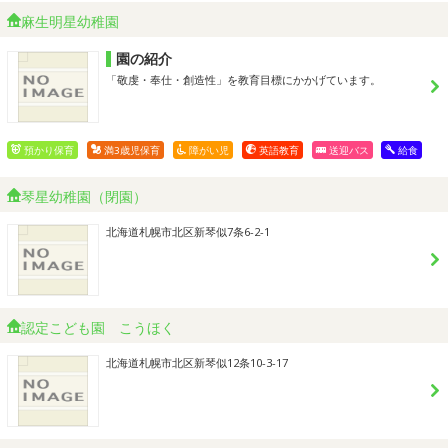
麻生明星幼稚園
園の紹介
「敬虔・奉仕・創造性」を教育目標にかかげています。
預かり保育
満3歳児保育
障がい児
英語教育
送迎バス
給食
琴星幼稚園（閉園）
北海道札幌市北区新琴似7条6-2-1
認定こども園 こうほく
北海道札幌市北区新琴似12条10-3-17