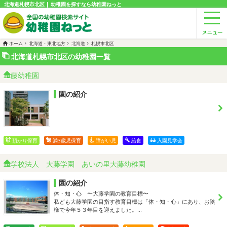
北海道札幌市北区 | 幼稚園を探すなら幼稚園ねっと
ホーム
北海道・東北地方
北海道
札幌市北区
北海道札幌市北区の幼稚園一覧
藤幼稚園
園の紹介
預かり保育
満3歳児保育
障がい児
給食
入園見学会
学校法人 大藤学園 あいの里大藤幼稚園
園の紹介
体・知・心 〜大藤学園の教育目標〜
私ども大藤学園の目指す教育目標は「体・知・心」にあり、お陰
様で今年５３年目を迎えました。…