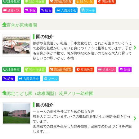
課外教室
預かり保育
満3歳児保育
障がい児
英語教育
送迎バス
制服
給食
入園見学会
プール
百合が原幼稚園
園の紹介
挨拶や言葉遣い、礼儀、日本文化など、これから生きていくうえ
で必要な基礎がしっかりと身につくように指導しています。子ど
も自身が何が本物で、何が偽物なのか違いのわかる大人に育って
欲しいとの願いから、本物…
課外教室
預かり保育
満3歳児保育
英語教育
送迎バス
制服
給食
入園見学会
プール
認定こども園（幼稚園型）茨戸メリー幼稚園
園の紹介
一人―人の個性を伸ばすための様々な体
験を大切にしています｡バスの機動性を生かした園外保育を行っ
ています。
園周辺での自然を生かした野外観察、菜園での野菜づくりを体験
します。…