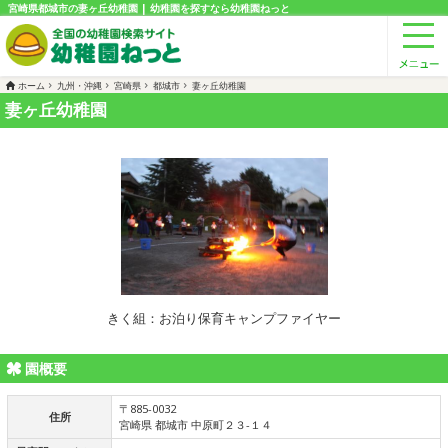
宮崎県都城市の妻ヶ丘幼稚園 | 幼稚園を探すなら幼稚園ねっと
ホーム
九州・沖縄
宮崎県
都城市
妻ヶ丘幼稚園
妻ヶ丘幼稚園
きく組：お泊り保育キャンプファイヤー
園概要
〒885-0032
住所
宮崎県 都城市 中原町２３-１４