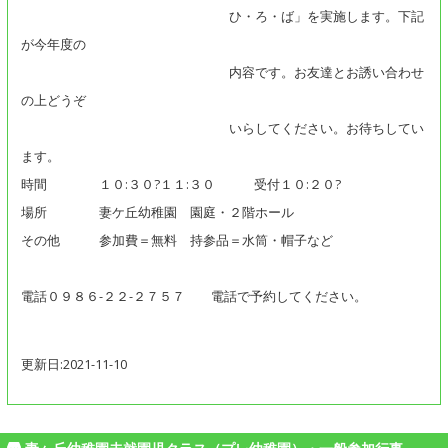
ひ・ろ・ば」を実施します。下記
が今年度の
内容です。お友達とお誘い合わせ
の上どうぞ
いらしてください。お待ちしてい
ます。
時間 １０:３０?１１:３０ 受付１０:２０?
場所 妻ケ丘幼稚園 園庭・２階ホール
その他 参加費＝無料 持参品＝水筒・帽子など
電話０９８６-２２-２７５７ 電話で予約してください。
更新日:2021-11-10