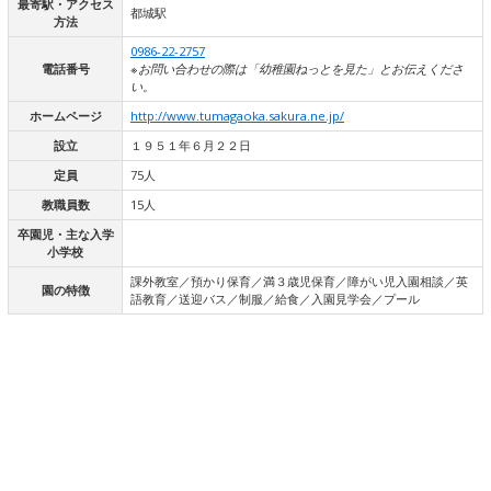
最寄駅・アクセス
都城駅
方法
0986-22-2757
電話番号
※お問い合わせの際は「幼稚園ねっとを見た」とお伝えくださ
い。
ホームページ
http://www.tumagaoka.sakura.ne.jp/
設立
１９５１年６月２２日
定員
75人
教職員数
15人
卒園児・主な入学
小学校
課外教室／預かり保育／満３歳児保育／障がい児入園相談／英
園の特徴
語教育／送迎バス／制服／給食／入園見学会／プール