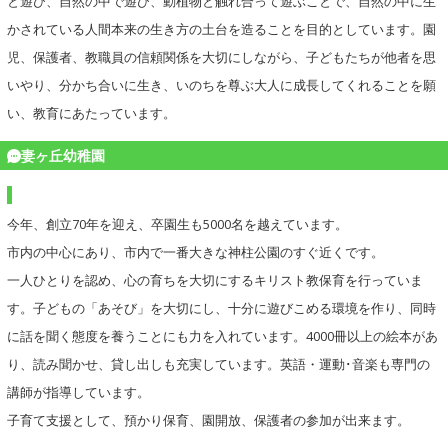
と遊び、自然の中で遊び、動植物と触れ合って遊ぶことで、自然の中に生
かされている人間本来の生き方の土台を造ることを目的としています。園
児、保護者、教職員の信頼関係を大切にしながら、子どもたちが他者を思
いやり、分かち合いに生き、いのちを尊ぶ大人に成長してくれることを願
い、教育にあたっています。
妻ヶ丘幼稚園
今年、創立70年を迎え、卒園生も5000名を越えています。
市内の中心にあり、市内で一番大きな神柱公園のすぐ近くです。
一人ひとりを認め、心の育ちを大切にするキリスト教保育を行っていま
す。子どもの「あそび」を大切にし、十分に遊びこめる環境を作り、同時
に話を聞く態度を養うことにも力を入れています。4000冊以上の絵本があ
り、読み聞かせ、貸し出しも充実しています。英語・運動･音楽も専門の
講師が指導しています。
子育て支援として、預かり保育、園開放、保護者の参加が出来ます。