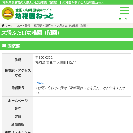
福岡県嘉麻市の大隈ふたば幼稚園（閉園） | 幼稚園を探すなら幼稚園ねっと
ホーム
九州・沖縄
福岡県
嘉麻市
大隈ふたば幼稚園（閉園）
大隈ふたば幼稚園（閉園）
園概要
〒820-0302
住所
福岡県 嘉麻市 大隈町1957-1
最寄駅・アクセス
方法
0948-
電話番号
※お問い合わせの際は「幼稚園ねっとを見た」とお伝えくださ
い。
ホームページ
設立
定員
教職員数
卒園児・主な入学