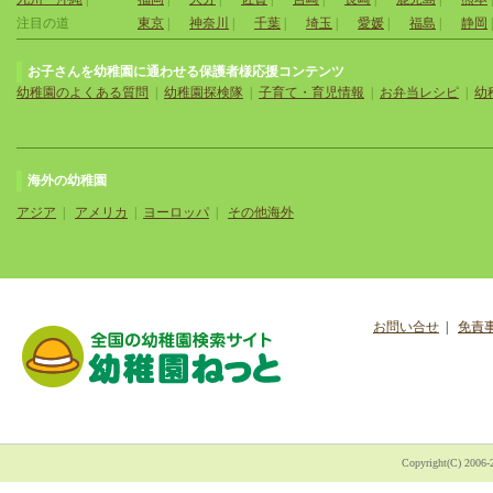
注目の道
東京
|
神奈川
|
千葉
|
埼玉
|
愛媛
|
福島
|
静岡
お子さんを幼稚園に通わせる保護者様応援コンテンツ
幼稚園のよくある質問
|
幼稚園探検隊
|
子育て・育児情報
|
お弁当レシピ
|
幼
海外の幼稚園
アジア
|
アメリカ
|
ヨーロッパ
|
その他海外
お問い合せ
|
免責
Copyright(C) 200