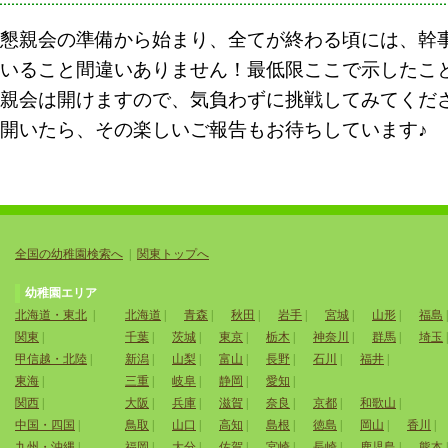
懇親会の準備から始まり、全てが終わる頃には、幹
いること間違いありません！最低限ここで示したこ
親会は開けますので、気負わずに挑戦してみてくだ
開いたら、その楽しいご報告もお待ちしています♪
全国の幼稚園検索へ
|
関東トップへ
幼稚園エリア
北海道・東北
|
北海道
|
青森
|
秋田
|
岩手
|
宮城
|
山形
|
福島
関東
|
千葉
|
茨城
|
東京
|
栃木
|
神奈川
|
群馬
|
埼玉
甲信越・北陸
|
新潟
|
山梨
|
富山
|
長野
|
石川
|
福井
|
東海
|
三重
|
岐阜
|
静岡
|
愛知
|
関西
|
大阪
|
兵庫
|
滋賀
|
奈良
|
京都
|
和歌山
|
中国・四国
|
鳥取
|
山口
|
高知
|
島根
|
徳島
|
岡山
|
香川
|
九州・沖縄
|
福岡
|
大分
|
佐賀
|
宮崎
|
長崎
|
鹿児島
|
熊本