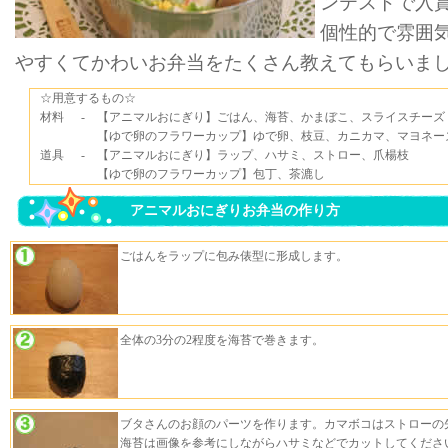
ンテストで入
個性的で雰囲
やすくてかわいお弁当をたくさん教えてもらいま
☆用意するもの☆
材料
-
【アニマルおにぎり】ごはん、海苔、かまぼこ、スライスチーズ
【ゆで卵のフラワーカップ】ゆで卵、枝豆、カニカマ、マヨネー
道具
-
【アニマルおにぎり】ラップ、ハサミ、ストロー、爪楊枝
【ゆで卵のフラワーカップ】包丁、茶漉し
アニマルおにぎりお弁当の作り方
ごはんをラップに包み俵型に形成します。
全体の3分の2程度を海苔で巻きます。
ブタさんのお顔のパーツを作ります。カマボコはストローの
海苔は画像を参考にしながらハサミなどでカットしてくださ