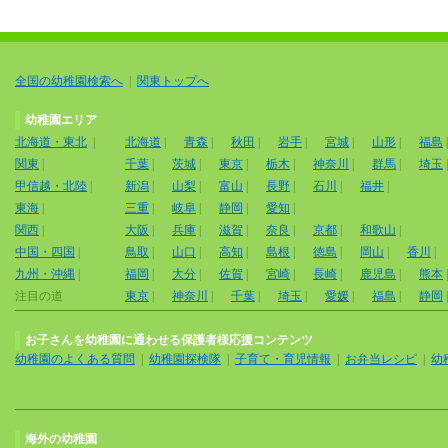
全国の幼稚園検索へ
|
関東トップへ
幼稚園エリア
北海道・東北
|
北海道
|
青森
|
秋田
|
岩手
|
宮城
|
山形
|
福島
関東
|
千葉
|
茨城
|
東京
|
栃木
|
神奈川
|
群馬
|
埼玉
甲信越・北陸
|
新潟
|
山梨
|
富山
|
長野
|
石川
|
福井
|
東海
|
三重
|
岐阜
|
静岡
|
愛知
|
関西
|
大阪
|
兵庫
|
滋賀
|
奈良
|
京都
|
和歌山
|
中国・四国
|
鳥取
|
山口
|
高知
|
島根
|
徳島
|
岡山
|
香川
|
九州・沖縄
|
福岡
|
大分
|
佐賀
|
宮崎
|
長崎
|
鹿児島
|
熊本
注目の道
東京
|
神奈川
|
千葉
|
埼玉
|
愛媛
|
福島
|
静岡
お子さんを幼稚園に通わせる保護者様応援コンテンツ
幼稚園のよくある質問
|
幼稚園探検隊
|
子育て・育児情報
|
お弁当レシピ
|
幼
海外の幼稚園