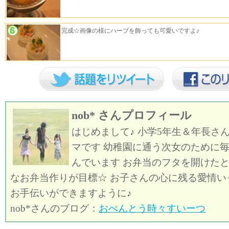
完成☆画像の様にハーブを飾っても可愛いですよ♪
nob*
さんプロフィール
はじめまして♪ 小学5年生＆年長さ
マです 幼稚園に通う次女のために
んでいます お弁当のフタを開けた
なお弁当作りが目標☆ お子さんの心に残る愛情い
お手伝いができますように♪
nob*さんのブログ：
おべんとう時々すいーつ