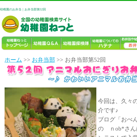
幼稚園のお弁当｜お弁当部第52回
ホーム
>>
お弁当部
>> お弁当部第52回
今回は、久々
介です♪
ブログ「おべ
の ｎob*さ