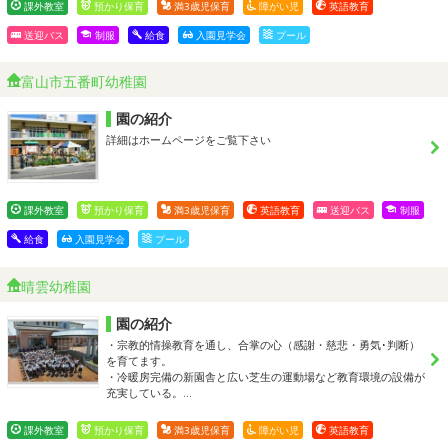
課外教室
預かり保育
満3歳児保育
障がい児
英語教育
送迎バス
制服
給食
入園見学会
プール
富山市五番町幼稚園
園の紹介
詳細はホームページをご覧下さい
課外教室
預かり保育
満3歳児保育
英語教育
送迎バス
制服
給食
入園見学会
プール
晴雲幼稚園
園の紹介
・宗教的情操教育を通し、合掌の心（感謝・慈悲・勇気･判断）
を育てます。
・冷暖房完備の新園舎と広い芝生の運動場など教育環境の設備が
充実している。…
課外教室
預かり保育
満3歳児保育
障がい児
英語教育