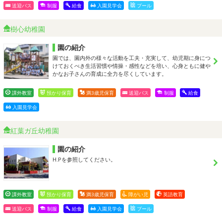
送迎バス
制服
給食
入園見学会
プール
樹心幼稚園
園の紹介
園では、園内外の様々な活動を工夫・充実して、幼児期に身につ
けておくべき生活習慣や情操・感性などを培い、心身ともに健や
かなお子さんの育成に全力を尽くしています。
課外教室
預かり保育
満3歳児保育
送迎バス
制服
給食
入園見学会
紅葉ガ丘幼稚園
園の紹介
H.Pを参照してください。
課外教室
預かり保育
満3歳児保育
障がい児
英語教育
送迎バス
制服
給食
入園見学会
プール