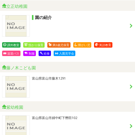
立正幼稚園
園の紹介
課外教室
預かり保育
満3歳児保育
障がい児
英語教育
送迎バス
制服
給食
入園見学会
藤ノ木こども園
富山県富山市藤木1291
紫幼稚園
富山県富山市婦中町下轡田102