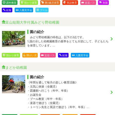
課外教室
預かり保育
満3歳児保育
英語教育
送迎バス
制服
給食
入園見学会
プール
富山短期大学付属みどり野幼稚園
園の紹介
みどり野幼稚園の特色は、以下の3点です。
1,国の示した幼稚園教育の基準をとても大切にして、子どもたち
を保育しています。…
預かり保育
障がい児
送迎バス
給食
入園見学会
まどか幼稚園
園の紹介
《年間を通して毎月の楽しい教育活動》
・元気に体操（全園児）
・図書館へ行こう（年中、年長）
・お誕生会
・プール教室（年中・年長）
・楽器で遊ぼう（全園児）
・トーリン先生と英語で遊ぼう（年中、年長）…