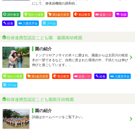
にして、身体諸機能の調和的…
課外教室
預かり保育
満3歳児保育
英語教育
送迎バス
制服
給食
入園見学会
プール
幼保連携型認定こども園 藤園南幼稚園
園の紹介
ドングリやアジサイの木々に囲まれ、園庭からは太田川の桜並
木が一望できるなど、自然に恵まれた環境の中、子供たちは伸び
伸びと過ごしています。…
預かり保育
満3歳児保育
英語教育
送迎バス
給食
入園見学会
プール
幼保連携型認定こども園新庄幼稚園
園の紹介
詳細はホームページをご覧下さい。