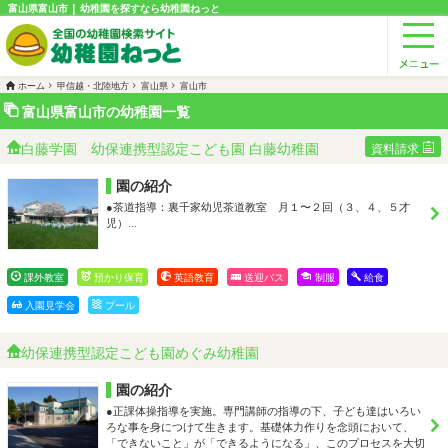
富山県富山市 | 幼稚園を探すなら幼稚園ねっと
ホーム
甲信越・北陸地方
富山県
富山市
富山県富山市の幼稚園一覧
白藤学園 幼保連携型認定こども園 白藤幼稚園
資料請求
園の紹介
●茶道指導：裏千家幼児茶道教室 月１〜２回（３、４、５才
児）…
課外教室
預かり保育
英語教育
送迎バス
制服
給食
入園見学会
プール
幼保連携型認定こども園めぐみ幼稚園
園の紹介
●正課体操指導を実施。専門講師の指導の下、子ども達はいろい
ろな事を身につけて生きます。基礎体力作りを念頭において、
「できないこと」が「できるようになる」、このプロセスを大切